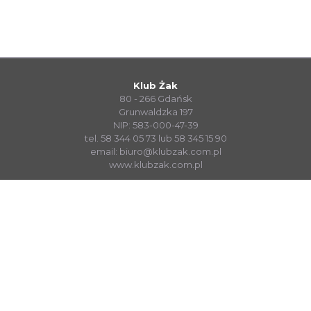
Klub Żak
80 - 266 Gdańsk
Grunwaldzka 197
NIP: 583-000-47-39
tel. 58 344 05 73 lub 58 345 15 90
email:
biuro@klubzak.com.pl
www.klubzak.com.pl
System Sprzedaży Biletów visualTicket
www.systembiletowy.pl
Made with
&
in
Zabrze
© visualnet.pl