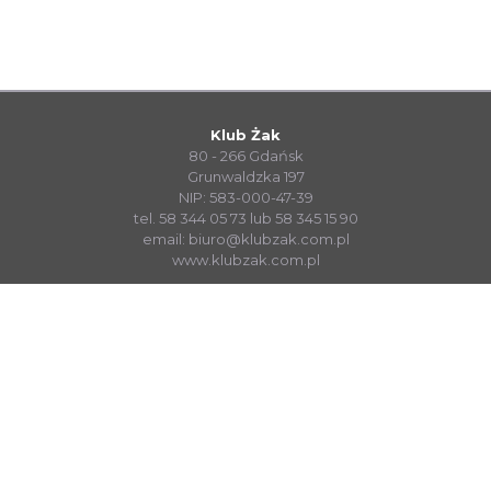
Klub Żak
80 - 266 Gdańsk
Grunwaldzka 197
NIP: 583-000-47-39
tel. 58 344 05 73 lub 58 345 15 90
email:
biuro@klubzak.com.pl
www.klubzak.com.pl
System Sprzedaży Biletów visualTicket
www.systembiletowy.pl
Made with
&
in
Zabrze
© visualnet.pl