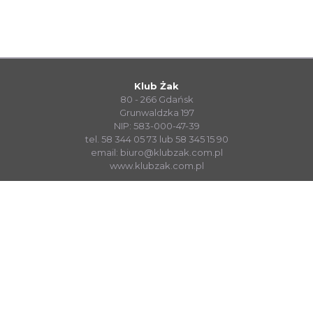
Klub Żak
80 - 266 Gdańsk
Grunwaldzka 197
NIP: 583-000-47-39
tel. 58 344 05 73 lub 58 345 15 90
email:
biuro@klubzak.com.pl
www.klubzak.com.pl
System Sprzedaży Biletów visualTicket
www.systembiletowy.pl
Made with
&
in
Zabrze
© visualnet.pl