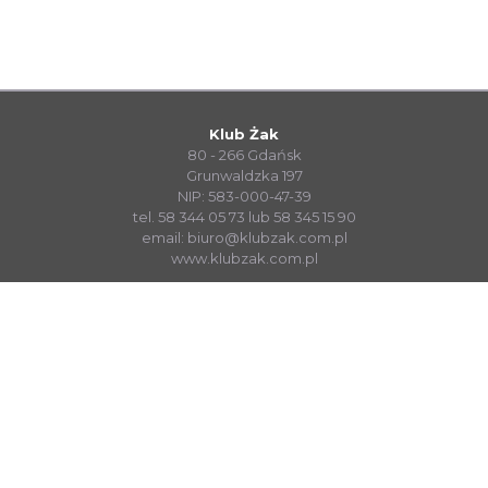
Klub Żak
80 - 266 Gdańsk
Grunwaldzka 197
NIP: 583-000-47-39
tel. 58 344 05 73 lub 58 345 15 90
email:
biuro@klubzak.com.pl
www.klubzak.com.pl
System Sprzedaży Biletów visualTicket
www.systembiletowy.pl
Made with
&
in
Zabrze
© visualnet.pl