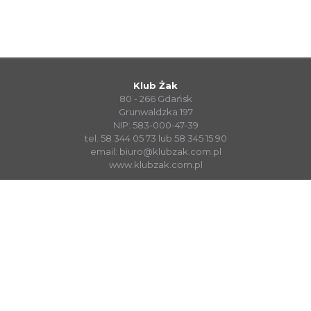
Klub Żak
80 - 266 Gdańsk
Grunwaldzka 197
NIP: 583-000-47-39
tel. 58 344 05 73 lub 58 345 15 90
email:
biuro@klubzak.com.pl
www.klubzak.com.pl
System Sprzedaży Biletów visualTicket
www.systembiletowy.pl
Made with
&
in
Zabrze
© visualnet.pl