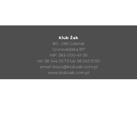
Klub Żak
80 - 266 Gdańsk
Grunwaldzka 197
NIP: 583-000-47-39
tel. 58 344 05 73 lub 58 345 15 90
email:
biuro@klubzak.com.pl
www.klubzak.com.pl
System Sprzedaży Biletów visualTicket
www.systembiletowy.pl
Made with
&
in
Zabrze
© visualnet.pl