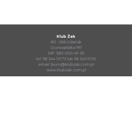
Klub Żak
80 - 266 Gdańsk
Grunwaldzka 197
NIP: 583-000-47-39
tel. 58 344 05 73 lub 58 345 15 90
email:
biuro@klubzak.com.pl
www.klubzak.com.pl
System Sprzedaży Biletów visualTicket
www.systembiletowy.pl
Made with
&
in
Zabrze
© visualnet.pl