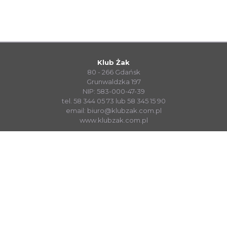
Klub Żak
80 - 266 Gdańsk
Grunwaldzka 197
NIP: 583-000-47-39
tel. 58 344 05 73 lub 58 345 15 90
email:
biuro@klubzak.com.pl
www.klubzak.com.pl
System Sprzedaży Biletów visualTicket
www.systembiletowy.pl
Made with
&
in
Zabrze
© visualnet.pl