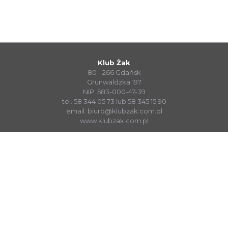
Klub Żak
80 - 266 Gdańsk
Grunwaldzka 197
NIP: 583-000-47-39
tel. 58 344 05 73 lub 58 345 15 90
email:
biuro@klubzak.com.pl
www.klubzak.com.pl
System Sprzedaży Biletów visualTicket
www.systembiletowy.pl
Made with
&
in
Zabrze
© visualnet.pl